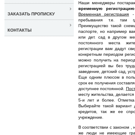
Наши менеджеры постара
временную регистраци
ЗАКАЗАТЬ ПРОПИСКУ
Временная регистрация
- 
пребывания т.е. там г
Преимущество такой схемы
КОНТАКТЫ
паспорте, но например ва
или дет. сад в другом ме
постоянного места жит
регистрации вам дадут св
конкретным периодом регис
можно получить на период
регистрацией вы без труд
заведение, детский сад, уст
Еще одним плюсом в польз
срок ее получения составля
доступнее постоянной.
Пост
месту жительства, делаетс
5-и лет и более. Отметка
Выбирайте такой вариант 
кредитов, так же ее спр
учреждение.
В соответствии с законом ,
же люди не имеющие гра